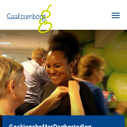
GockingahofAssDagbesteding