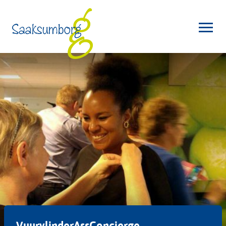
VuurvlinderAssConcierge