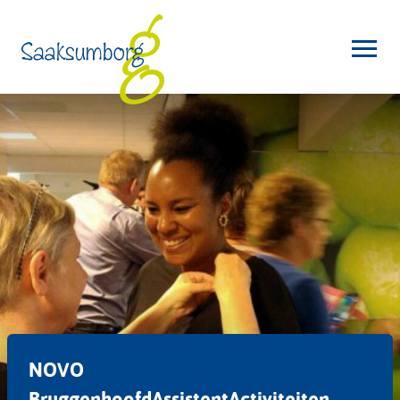
NOVO
BruggenhoofdAssistentActiviteiten